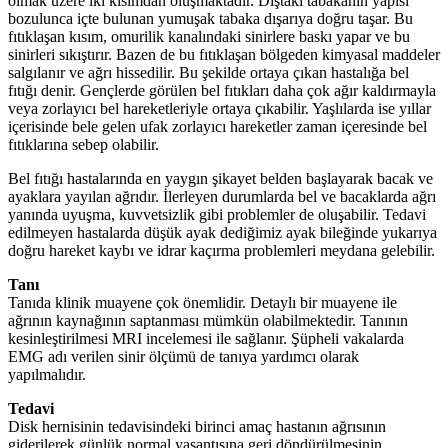
olmak üzere iki kısımdan oluşmaktadır. Dıştaki tabakanın yapısı
bozulunca içte bulunan yumuşak tabaka dışarıya doğru taşar. Bu
fıtıklaşan kısım, omurilik kanalındaki sinirlere baskı yapar ve bu
sinirleri sıkıştırır. Bazen de bu fıtıklaşan bölgeden kimyasal maddeler
salgılanır ve ağrı hissedilir. Bu şekilde ortaya çıkan hastalığa bel
fıtığı denir. Gençlerde görülen bel fıtıkları daha çok ağır kaldırmayla
veya zorlayıcı bel hareketleriyle ortaya çıkabilir. Yaşlılarda ise yıllar
içerisinde bele gelen ufak zorlayıcı hareketler zaman içeresinde bel
fıtıklarına sebep olabilir.
Bel fıtığı hastalarında en yaygın şikayet belden başlayarak bacak ve
ayaklara yayılan ağrıdır. İlerleyen durumlarda bel ve bacaklarda ağrı
yanında uyuşma, kuvvetsizlik gibi problemler de oluşabilir. Tedavi
edilmeyen hastalarda düşük ayak dediğimiz ayak bileğinde yukarıya
doğru hareket kaybı ve idrar kaçırma problemleri meydana gelebilir.
Tanı
Tanıda klinik muayene çok önemlidir. Detaylı bir muayene ile
ağrının kaynağının saptanması mümkün olabilmektedir. Tanının
kesinleştirilmesi MRI incelemesi ile sağlanır. Şüpheli vakalarda
EMG adı verilen sinir ölçümü de tanıya yardımcı olarak
yapılmalıdır.
Tedavi
Disk hernisinin tedavisindeki birinci amaç hastanın ağrısının
giderilerek günlük normal yaşantısına geri döndürülmesinin