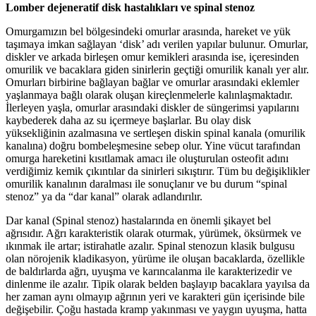
Lomber dejeneratif disk hastalıkları ve spinal stenoz
Omurgamızın bel bölgesindeki omurlar arasında, hareket ve yük
taşımaya imkan sağlayan ‘disk’ adı verilen yapılar bulunur. Omurlar,
diskler ve arkada birleşen omur kemikleri arasında ise, içeresinden
omurilik ve bacaklara giden sinirlerin geçtiği omurilik kanalı yer alır.
Omurları birbirine bağlayan bağlar ve omurlar arasındaki eklemler
yaşlanmaya bağlı olarak oluşan kireçlenmelerle kalınlaşmaktadır.
İlerleyen yaşla, omurlar arasındaki diskler de süngerimsi yapılarını
kaybederek daha az su içermeye başlarlar. Bu olay disk
yüksekliğinin azalmasına ve sertleşen diskin spinal kanala (omurilik
kanalına) doğru bombeleşmesine sebep olur. Yine vücut tarafından
omurga hareketini kısıtlamak amacı ile oluşturulan osteofit adını
verdiğimiz kemik çıkıntılar da sinirleri sıkıştırır. Tüm bu değişiklikler
omurilik kanalının daralması ile sonuçlanır ve bu durum “spinal
stenoz” ya da “dar kanal” olarak adlandırılır.
Dar kanal (Spinal stenoz) hastalarında en önemli şikayet bel
ağrısıdır. Ağrı karakteristik olarak oturmak, yürümek, öksürmek ve
ıkınmak ile artar; istirahatle azalır. Spinal stenozun klasik bulgusu
olan nörojenik kladikasyon, yürüme ile oluşan bacaklarda, özellikle
de baldırlarda ağrı, uyuşma ve karıncalanma ile karakterizedir ve
dinlenme ile azalır. Tipik olarak belden başlayıp bacaklara yayılsa da
her zaman aynı olmayıp ağrının yeri ve karakteri gün içerisinde bile
değişebilir. Çoğu hastada kramp yakınması ve yaygın uyuşma, hatta