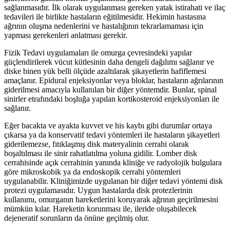
sağlanmasıdır. İlk olarak uygulanması gereken yatak istirahati ve ilaç
tedavileri ile birlikte hastaların eğitilmesidir. Hekimin hastasına
ağrının oluşma nedenlerini ve hastalığının tekrarlamaması için
yapması gerekenleri anlatması gerekir.
Fizik Tedavi uygulamaları ile omurga çevresindeki yapılar
güçlendirilerek vücut kütlesinin daha dengeli dağılımı sağlanır ve
diske binen yük belli ölçüde azaltılarak şikayetlerin hafiflemesi
amaçlanır. Epidural enjeksiyonlar veya bloklar, hastaların ağrılarının
giderilmesi amacıyla kullanılan bir diğer yöntemdir. Bunlar, spinal
sinirler etrafındaki boşluğa yapılan kortikosteroid enjeksiyonları ile
sağlanır.
Eğer bacakta ve ayakta kuvvet ve his kaybı gibi durumlar ortaya
çıkarsa ya da konservatif tedavi yöntemleri ile hastaların şikayetleri
giderilemezse, fıtıklaşmış disk materyalinin cerrahi olarak
boşaltılması ile sinir rahatlatılma yoluna gidilir. Lomber disk
cerrahisinde açık cerrahinin yanında kliniğe ve radyolojik bulgulara
göre mikroskobik ya da endoskopik cerrahi yöntemleri
uygulanabilir. Kliniğimizde uygulanan bir diğer tedavi yöntemi disk
protezi uygulamasıdır. Uygun hastalarda disk protezlerinin
kullanımı, omurganın hareketlerini koruyarak ağrının geçirilmesini
mümkün kılar. Hareketin korunması ile, ileride oluşabilecek
dejeneratif sorunların da önüne geçilmiş olur.