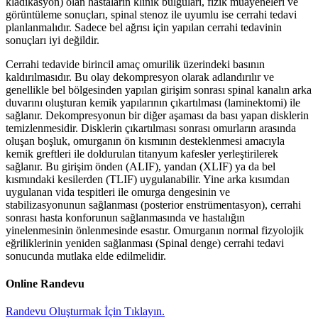
kladikasyon) olan hastaların klinik bulguları, fizik muayeneleri ve
görüntüleme sonuçları, spinal stenoz ile uyumlu ise cerrahi tedavi
planlanmalıdır. Sadece bel ağrısı için yapılan cerrahi tedavinin
sonuçları iyi değildir.
Cerrahi tedavide birincil amaç omurilik üzerindeki basının
kaldırılmasıdır. Bu olay dekompresyon olarak adlandırılır ve
genellikle bel bölgesinden yapılan girişim sonrası spinal kanalın arka
duvarını oluşturan kemik yapılarının çıkartılması (laminektomi) ile
sağlanır. Dekompresyonun bir diğer aşaması da bası yapan disklerin
temizlenmesidir. Disklerin çıkartılması sonrası omurların arasında
oluşan boşluk, omurganın ön kısmının desteklenmesi amacıyla
kemik greftleri ile doldurulan titanyum kafesler yerleştirilerek
sağlanır. Bu girişim önden (ALIF), yandan (XLIF) ya da bel
kısmındaki kesilerden (TLIF) uygulanabilir. Yine arka kısımdan
uygulanan vida tespitleri ile omurga dengesinin ve
stabilizasyonunun sağlanması (posterior enstrümentasyon), cerrahi
sonrası hasta konforunun sağlanmasında ve hastalığın
yinelenmesinin önlenmesinde esastır. Omurganın normal fizyolojik
eğriliklerinin yeniden sağlanması (Spinal denge) cerrahi tedavi
sonucunda mutlaka elde edilmelidir.
Online Randevu
Randevu Oluşturmak İçin Tıklayın.