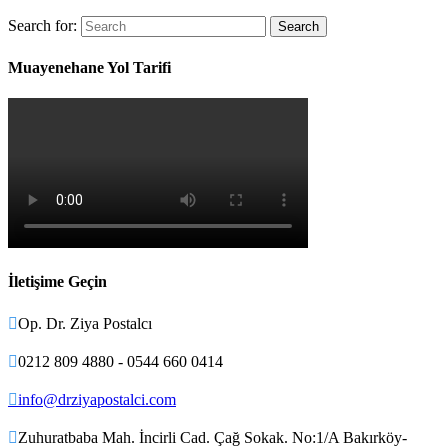
Search for:
Muayenehane Yol Tarifi
İletişime Geçin

Op. Dr. Ziya Postalcı

0212 809 4880 - 0544 660 0414

info@drziyapostalci.com

Zuhuratbaba Mah. İncirli Cad. Çağ Sokak. No:1/A Bakırköy-