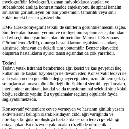
myelografidir. Myelografi, uzman radyoloklarca yapılan ve
subaraknoid aralığa kontrast madde enjeksiyonu ile spinal kanalın
sınırlarını görüntüleyen bir tanı yöntemidir. Omurilik veya sinir
köklerindeki basıları gösterebilir.
EMG (Elektromyegrafi) tetkiki de sinirlerin görüntülenmesini sağlar.
Sinirlere olan basının yerinin ve ciddiyetinin saptanması açılarından
tedavi seçiminde yardımcı olan bir metottur. Manyetik Rezonans
Görüntüleme (MRI), omurga hastalıklarının teşhisinde standart,
girişimsel olmayan en değerli tanı yöntemidir. Benzer şikayetleri
oluşturan hastalıkların ayırıcı tanısı açısından da çok yararlıdır.
Tedavi
Tedavi yatak istirahati beraberinde ağrı kesici ve kas gevşetici ilaç
kullanımı ile başlar, fizyoterapi ile devam eder. Konservatif tedavi ile
altta yatan neden genellikle değişmeyeceğinden, uzun dönem çok iyi
sonuçların alınması mümkün değildir. Epidural steroid uygulamaları,
interlaminer aralıktan, kaudal ya da transforaminal selektif sinir kökü
bloğu seklinde yapılır. Bu uygulamalar seçilmiş olgularda fayda
sağlayabilmektedir.
Konservatif yöntemlere cevap vermeyen ve hastanın günlük yasam
aktivitelerini belirgin olarak kısıtlayan ciddi ağrı varlığında ve
nörolojik bulguların oluştuğu hastalarda cerrahi tedavi gerekliliği
ortaya çıkar. Bu düzeyde yakınmaları (özellikle nörojenik