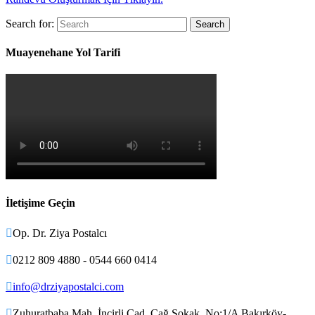
Search for:
Muayenehane Yol Tarifi
İletişime Geçin

Op. Dr. Ziya Postalcı

0212 809 4880 - 0544 660 0414

info@drziyapostalci.com

Zuhuratbaba Mah. İncirli Cad. Çağ Sokak. No:1/A Bakırköy-