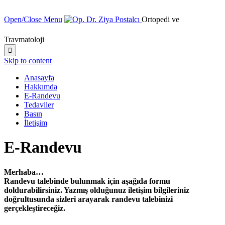
Open/Close Menu
Ortopedi ve
Travmatoloji

Skip to content
Anasayfa
Hakkımda
E-Randevu
Tedaviler
Basın
İletişim
E-Randevu
Merhaba…
Randevu talebinde bulunmak için aşağıda formu
doldurabilirsiniz. Yazmış olduğunuz iletişim bilgileriniz
doğrultusunda sizleri arayarak randevu talebinizi
gerçekleştireceğiz.