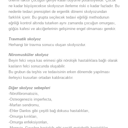
önemli faktör çocuğun geriye kalan büyüme potansiyelidir. Çocuk
ne kadar büyüyecekse skolyozun ilerleme riski o kadar fazladır. Bu
nedenle tedavi prensipleri de ergenlik dönemi skolyozundan
farklılık içerir. Bu grupta seçilecek tedavi eğriliği methodunun
eğriliği kontrol altında tutarken aynı zamanda çocuğun omurgası,
göğüs kafesi ve akciğerlerinin gelişimine engel olmaması gerekir.
Travmatik skolyoz
Herhangi bir travma sonucu oluşan skolyozdur.
Nöromusküler skolyoz
Beyin felci veya kas erimesi gibi nörolojik hastalıklara bağlı olarak
kasların felci sonucunda oluşabilir.
Bu grubun da teşhis ve tedavisinin erken dönemde yapılması
ilerleyici kusurları ortadan kaldıracaktır.
Diğer skolyoz sebepleri
-Nörofibromatozis,
-Osteogenezis imperfecta,
-Marfan sendromu,
-Ehler Danlos gibi çeşitli bağ dokusu hastalıkları,
-Omurga kırıkları,
-Omurga enfeksiyonları,
-Morquio, Gaucher hastalığı gibi çeşitli metabolik hastalıklar,