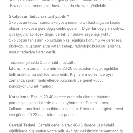
-Bazı genetik sendromik hastalıklarda skolyoz görülebilir.
Skolyozun tedavisi nasıl yapılır?
Skolyozun tedavi süreci skolyoza neden olan hastalığa ve kişide
oluşan skolyoza göre değişkenlik gösterir. Diğer bir değişle skolyoz
için uygulanabilecek doğru ve tek bir tedavi seçeneği yoktur.
Skolyozun tanısının konulduğu yaş, eğriliğin konumu ve derecesi,
skolyozu oluşturan altta yatan sebep, radyolojik bulgular ışığında
uygun tedaviye karar verilir.
Tedavide genelde 3 alternatif mevcuttur:
İzlem:
İlk alternatif izlemdir ve 20-25 dereceden küçük eğrilikler
belli aralıklar bu şekilde takip edilir. Kişi izlem süresince aynı
zamanda sportif faaliyetlerde bulunmalı ve genel vücut
kondisyonunu artırmalıdır.
Korseleme:
Eğriliği 20-40 derece arasında olan ve büyüme
potansiyeli olan kişilerde etkili bir yöntemdir. Düzenli korse
kullanımı ameliyat olma ihtimalini azaltır. Korsenin etki göstermesi
için günde 20-23 saat takılması gerekir.
Cerrahi Tedavi:
Cerrahi genel olarak 40-45 derece üzerindeki
eğriliklerde düşünülen yöntemdir. Akciğer gelişiminin tamamlandığı