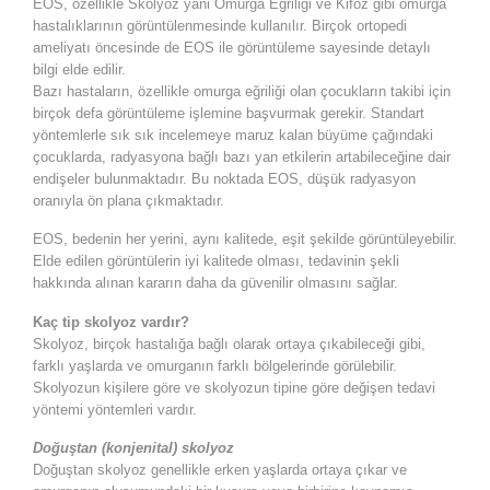
EOS, özellikle Skolyoz yani Omurga Eğriliği ve Kifoz gibi omurga
hastalıklarının görüntülenmesinde kullanılır. Birçok ortopedi
ameliyatı öncesinde de EOS ile görüntüleme sayesinde detaylı
bilgi elde edilir.
Bazı hastaların, özellikle omurga eğriliği olan çocukların takibi için
birçok defa görüntüleme işlemine başvurmak gerekir. Standart
yöntemlerle sık sık incelemeye maruz kalan büyüme çağındaki
çocuklarda, radyasyona bağlı bazı yan etkilerin artabileceğine dair
endişeler bulunmaktadır. Bu noktada EOS, düşük radyasyon
oranıyla ön plana çıkmaktadır.
EOS, bedenin her yerini, aynı kalitede, eşit şekilde görüntüleyebilir.
Elde edilen görüntülerin iyi kalitede olması, tedavinin şekli
hakkında alınan kararın daha da güvenilir olmasını sağlar.
Kaç tip skolyoz vardır?
Skolyoz, birçok hastalığa bağlı olarak ortaya çıkabileceği gibi,
farklı yaşlarda ve omurganın farklı bölgelerinde görülebilir.
Skolyozun kişilere göre ve skolyozun tipine göre değişen tedavi
yöntemi yöntemleri vardır.
Doğuştan (konjenital) skolyoz
Doğuştan skolyoz genellikle erken yaşlarda ortaya çıkar ve