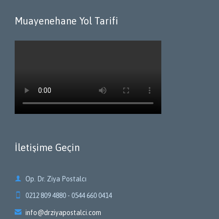
Muayenehane Yol Tarifi
İletişime Geçin

Op. Dr. Ziya Postalcı

0212 809 4880 - 0544 660 0414

info@drziyapostalci.com