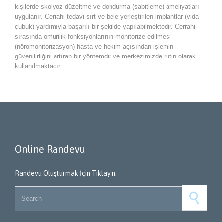
kişilerde skolyoz düzeltme ve dondurma (sabitleme) ameliyatları
uygulanır. Cerrahi tedavi sırt ve bele yerleştirilen implantlar (vida-
çubuk) yardımıyla başarılı bir şekilde yapılabilmektedir. Cerrahi
sırasında omurilik fonksiyonlarının monitorize edilmesi
(nöromonitorizasyon) hasta ve hekim açısından işlemin
güvenilirliğini artıran bir yöntemdir ve merkezimizde rutin olarak
kullanılmaktadır.
Online Randevu
Randevu Oluşturmak İçin Tıklayın.
Search for: