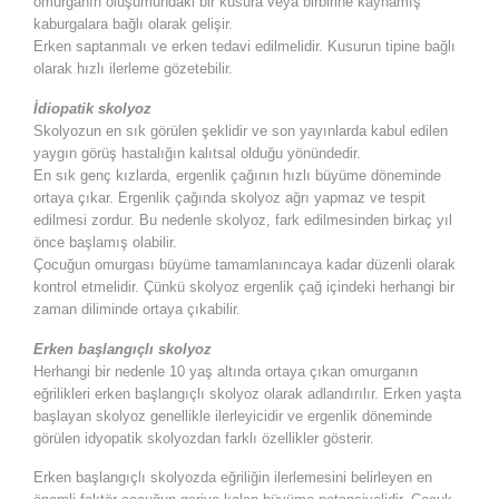
omurganın oluşumundaki bir kusura veya birbirine kaynamış
kaburgalara bağlı olarak gelişir.
Erken saptanmalı ve erken tedavi edilmelidir. Kusurun tipine bağlı
olarak hızlı ilerleme gözetebilir.
İdiopatik skolyoz
Skolyozun en sık görülen şeklidir ve son yayınlarda kabul edilen
yaygın görüş hastalığın kalıtsal olduğu yönündedir.
En sık genç kızlarda, ergenlik çağının hızlı büyüme döneminde
ortaya çıkar. Ergenlik çağında skolyoz ağrı yapmaz ve tespit
edilmesi zordur. Bu nedenle skolyoz, fark edilmesinden birkaç yıl
önce başlamış olabilir.
Çocuğun omurgası büyüme tamamlanıncaya kadar düzenli olarak
kontrol etmelidir. Çünkü skolyoz ergenlik çağ içindeki herhangi bir
zaman diliminde ortaya çıkabilir.
Erken başlangıçlı skolyoz
Herhangi bir nedenle 10 yaş altında ortaya çıkan omurganın
eğrilikleri erken başlangıçlı skolyoz olarak adlandırılır. Erken yaşta
başlayan skolyoz genellikle ilerleyicidir ve ergenlik döneminde
görülen idyopatik skolyozdan farklı özellikler gösterir.
Erken başlangıçlı skolyozda eğriliğin ilerlemesini belirleyen en