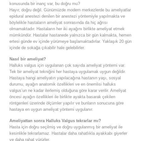
konusunda bir inanç var, bu doğru mu?
Hayır, doğru değil. Günümüzde modern merkezlerde bu ameliyatlar
epidural anestezi denilen bir anestezi yöntemiyle yapılmakta ve
böylelikle hastaların ameliyat sonrasında da hiç ağrısı
olmamaktadır. Hastaların her iki ayağını birlikte ameliyat etmek
mümkündür. Hastalar hastanede yalnızca bir gün kalmakta, hemen
ertesi günde ev içinde yürümeye başlamaktadırlar. Yaklaşık 20 gün
içinde de sokağa çıkabilir hale gelebilirler.
Nasıl bir ameliyat?
Halluks valgus için uygulanan çok sayıda ameliyat yöntemi var.
Tek bir ameliyat tekniğini her hastaya uygulamak uygun değildir.
Hastaya hangi ameliyatın yapılacağına hastanın yaşı, sosyal
durumu, ayağın anatomik özellikleri ve en önemlisi halluks
valgus’un ne kadar ilerlemiş olduğuna göre karar verilir. Ameliyat
öncesi ayağın özellikleri ile birlikte ayakta basarak çekilen
röntgenleri üzerinde ölçümler yapılır ve bunların sonucuna göre
hastaya en uygun ameliyat yöntemi uygulanır.
Ameliyattan sonra Halluks Valgus tekrarlar mı?
Hasta için doğru seçilmiş ve doğru uygulanmış bir ameliyat ile
kesinlikle tekrarlamaz. Hastalar daha rahatlıkla ayakkabı giyerler
ve daha rahat yürürler.