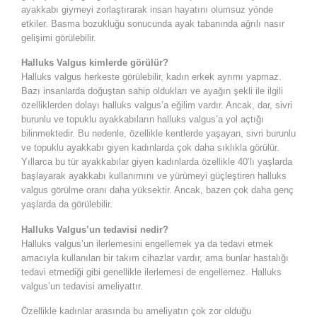
ayakkabı giymeyi zorlaştırarak insan hayatını olumsuz yönde
etkiler. Basma bozukluğu sonucunda ayak tabanında ağrılı nasır
gelişimi görülebilir.
Halluks Valgus kimlerde görülür?
Halluks valgus herkeste görülebilir, kadın erkek ayrımı yapmaz.
Bazı insanlarda doğuştan sahip oldukları ve ayağın şekli ile ilgili
özelliklerden dolayı halluks valgus’a eğilim vardır. Ancak, dar, sivri
burunlu ve topuklu ayakkabıların halluks valgus’a yol açtığı
bilinmektedir. Bu nedenle, özellikle kentlerde yaşayan, sivri burunlu
ve topuklu ayakkabı giyen kadınlarda çok daha sıklıkla görülür.
Yıllarca bu tür ayakkabılar giyen kadınlarda özellikle 40’lı yaşlarda
başlayarak ayakkabı kullanımını ve yürümeyi güçleştiren halluks
valgus görülme oranı daha yüksektir. Ancak, bazen çok daha genç
yaşlarda da görülebilir.
Halluks Valgus’un tedavisi nedir?
Halluks valgus’un ilerlemesini engellemek ya da tedavi etmek
amacıyla kullanılan bir takım cihazlar vardır, ama bunlar hastalığı
tedavi etmediği gibi genellikle ilerlemesi de engellemez. Halluks
valgus’un tedavisi ameliyattır.
Özellikle kadınlar arasında bu ameliyatın çok zor olduğu