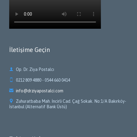
İletişime Geçin

Op. Dr. Ziya Postalcı

0212 809 4880 - 0544 660 0414

info@drziyapostalci.com

Zuhuratbaba Mah. İncirli Cad. Çağ Sokak. No:1/A Bakırköy-
İstanbul (Alternatif Bank Üstü)