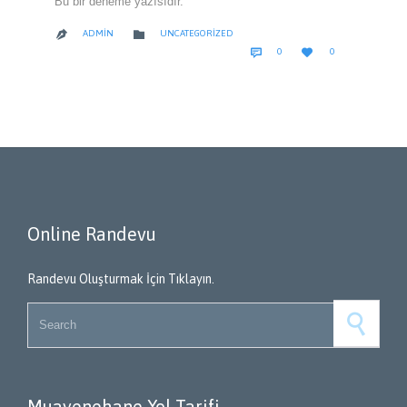
Bu bir deneme yazısıdır.
CATEGORY

ADMIN
UNCATEGORIZED

COMMENTS
LOVE


0
0
IT
Online Randevu
Randevu Oluşturmak İçin Tıklayın.
Search for:
Muayenehane Yol Tarifi