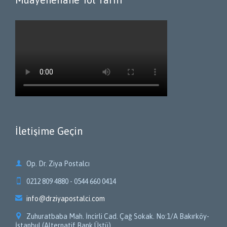
İletişime Geçin

Op. Dr. Ziya Postalcı

0212 809 4880 - 0544 660 0414

info@drziyapostalci.com

Zuhuratbaba Mah. İncirli Cad. Çağ Sokak. No:1/A Bakırköy-
İstanbul (Alternatif Bank Üstü)